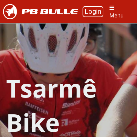
Login
Menu
Tsarmê
Bike