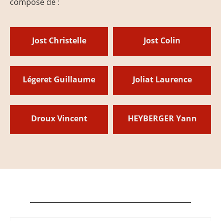
composé de :
Jost Christelle
Jost Colin
Légeret Guillaume
Joliat Laurence
Droux Vincent
HEYBERGER Yann